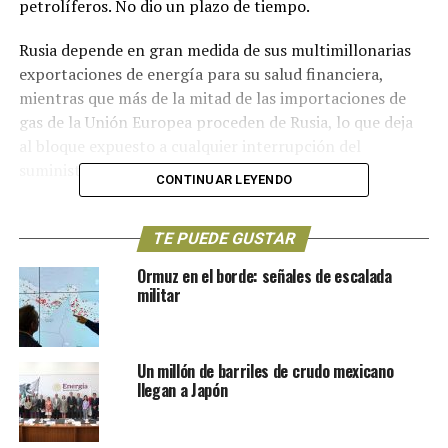
petrolíferos. No dio un plazo de tiempo.
Rusia depende en gran medida de sus multimillonarias
exportaciones de energía para su salud financiera,
mientras que más de la mitad de las importaciones de
gas de la Unión Europea proceden de Rusia, lo que deja
al bloque expuesto a cualquier interrupción del
suministro.
CONTINUAR LEYENDO
Los líderes de la UE han acordado un embargo de las
ventas de petróleo ruso que, según ellos, podría cortar
TE PUEDE GUSTAR
el 90% de las exportaciones del crudo ruso a Europa.
Ormuz en el borde: señales de escalada
Novak predijo que el plan de recorte de las
militar
importaciones de hidrocarburos podría provocar una
escasez de productos petrolíferos en el mercado
europeo.
Un millón de barriles de crudo mexicano
llegan a Japón
En su intervención en el principal foro económico
internacional de Rusia, celebrado en San Petersburgo,