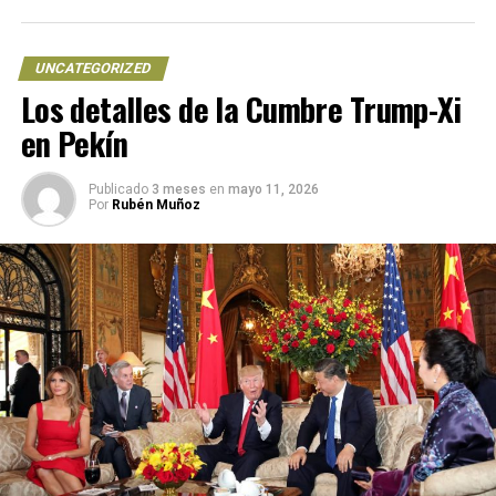
en el Ajusco
DON'T MISS
Regresan rinocerontes a Mozambique tras 40 años de
UNCATEGORIZED
extinción
Los detalles de la Cumbre Trump-Xi
en Pekín
Publicado
3 meses
en
mayo 11, 2026
Por
Rubén Muñoz