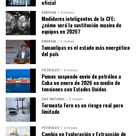
oficial
generando la investigación y desarrollo en materias
como la exploración, extracción, producción,
ENERGÍA
6 meses
Medidores inteligentes de la CFE:
transformación y distribución del litio en el país.
¿cómo será la sustitución masiva de
equipos en 2026?
Dentro del rubro denominado ‘entidades apoyadas en
materia energética’, también se encuentra el Instituto
ENERGÍA
6 meses
Nacional de Electricidad y Energías Limpias y el
Tamaulipas es el estado más energético
del país
Instituto Nacional de Investigaciones Nucleares,
quienes recibirán 32 y 63 veces más recursos que
LitioMx, respectivamente.
PETRÓLEO
6 meses
Pemex suspende envío de petróleo a
Apenas el 10 de marzo de 2023, LitioMx presentó un
Cuba en enero de 2026 en medio de
tensiones con Estados Unidos
estatuto orgánico de la empresa, que tiene por objeto
establecer las bases conforme a las cuales se regirá la
GAS NATURAL
6 meses
organización, jerarquía, funcionamiento y atribuciones
Tormenta Fern es un riesgo real pero
limitado
de la estructura organizacional que integra Litio para
México, así como las funciones, organización,
funcionamiento y facultades de su Consejo de
PETRÓLEO
6 meses
Administración, su director general, y sus distintos
Cambio en Exploración y Extracción de