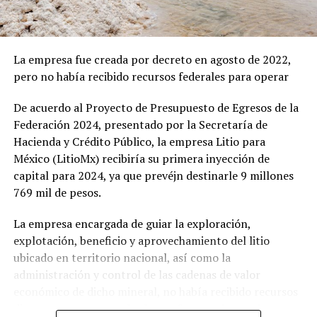
seguridad estadounidense, carga con la incertidumbre
Una apuesta energética: del
de ambos lados. Cada punto que no se resuelva en Pekín
petróleo al uranio
esta semana reaparecerá en otra capital, con otro
precio.
La empresa fue creada por decreto en agosto de 2022,
Durante el Foro de San Petersburgo en junio, Rusia dejó
pero no había recibido recursos federales para operar
Mantente actualizado con las noticias más relevantes
claro que su interés va más allá del turismo o el
con
Energía y Ecología
.
comercio tradicional. En conversaciones con
De acuerdo al Proyecto de Presupuesto de Egresos de la
autoridades mexicanas,
ofrecieron cooperación
Federación 2024, presentado por la Secretaría de
estratégica en sectores clave como gas, petróleo,
Hacienda y Crédito Público, la empresa Litio para
energías renovables y
energía nuclear
.
México (LitioMx) recibiría su primera inyección de
capital para 2024, ya que prevéjn destinarle 9 millones
En este rubro, destaca una propuesta concreta: el
769 mil de pesos.
suministro de uranio a la planta nuclear de Laguna
Verde y la implementación de tecnología rusa de
La empresa encargada de guiar la exploración,
reactores modulares pequeños
, ideales para regiones
explotación, beneficio y aprovechamiento del litio
sin acceso a redes convencionales. Además,
la Embajada
ubicado en territorio nacional, así como la
de Rusia anunció su disposición para proveer
gas
administración y control de las cadenas de valor
natural licuado (GNL)
, tecnologías para extracción en
económico de dicho mineral, no había recibido recursos
terrenos difíciles y optimización en procesos de
directos para operar, desde que fue creada por decreto