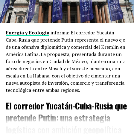
Xi Jinping rechaza
los controles estadounidenses sobre
semiconductores y equipos avanzados
. Trump los
defiende como línea de seguridad nacional. En el medio,
los dos países intentan acordar algún marco para el uso
de inteligencia artificial en ámbitos militares y de
Energía y Ecología
informa: El corredor Yucatán-
ciberseguridad, antes de que esa carrera se salga de
Cuba-Rusia que pretende Putin representa el nuevo eje
control sin reglas ni frenos.
de una ofensiva diplomática y comercial del Kremlin en
América Latina. La propuesta, presentada durante un
Taiwán e Irán
foro de negocios en Ciudad de México, plantea una ruta
aérea directa entre Moscú y el sureste mexicano, con
Dos puntos donde ceder duele. China exige que Estados
escala en La Habana, con el objetivo de cimentar una
Unidos recorte su apoyo político y militar a la
Isla de
nueva autopista de inversión, comercio y transferencia
Taiwán
, que Pekín considera parte de su territorio.
tecnológica entre ambas regiones.
Washington usa ese apoyo como palanca. En paralelo,
Trump busca que China no compense las sanciones
El corredor Yucatán-Cuba-Rusia que
contra
Irán ni le provea cobertura financiera
, algo que
pretende Putin: una estrategia
Pekín no quiere conceder sin obtener algo a cambio.
logística con ambición geopolítica
Lo que puede salir (o no) de dos días de