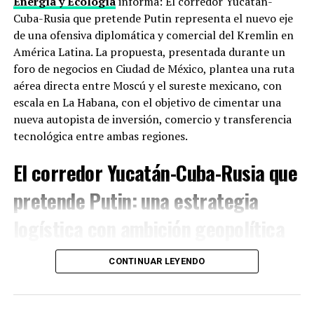
Energía y Ecología
informa: El corredor Yucatán-
ciberseguridad, antes de que esa carrera se salga de
Cuba-Rusia que pretende Putin representa el nuevo eje
control sin reglas ni frenos.
de una ofensiva diplomática y comercial del Kremlin en
América Latina. La propuesta, presentada durante un
Taiwán e Irán
foro de negocios en Ciudad de México, plantea una ruta
aérea directa entre Moscú y el sureste mexicano, con
Dos puntos donde ceder duele. China exige que Estados
escala en La Habana, con el objetivo de cimentar una
Unidos recorte su apoyo político y militar a la
Isla de
nueva autopista de inversión, comercio y transferencia
Taiwán
, que Pekín considera parte de su territorio.
tecnológica entre ambas regiones.
Washington usa ese apoyo como palanca. En paralelo,
Trump busca que China no compense las sanciones
El corredor Yucatán-Cuba-Rusia que
contra
Irán ni le provea cobertura financiera
, algo que
pretende Putin: una estrategia
Pekín no quiere conceder sin obtener algo a cambio.
logística con ambición geopolítica
Lo que puede salir (o no) de dos días de
reuniones
En un momento en que Estados Unidos intensifica su
CONTINUAR LEYENDO
proteccionismo, Rusia busca ampliar su presencia en el
Los analistas manejan tres escenarios. Lo más probable:
hemisferio occidental. Según Aleksey Valkov, director
reapertura de canales de comunicación entre equipos
del
Foro Económico Internacional de San Petersburgo
,
económicos y de seguridad, con algún anuncio menor en