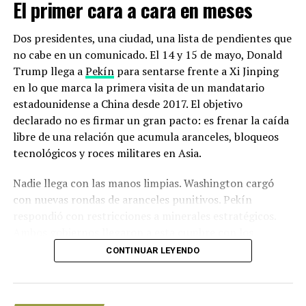
El primer cara a cara en meses
de la mandíbula tiene alrededor de 40 millones de años,
evidencia de que las aves emergieron en la Era
Dos presidentes, una ciudad, una lista de pendientes que
Cenozoica, después de que un asteroide golpeó la Tierra
no cabe en un comunicado. El 14 y 15 de mayo, Donald
y acabó con casi todos los dinosaurios.
Trump llega a
Pekín
para sentarse frente a Xi Jinping
en lo que marca la primera visita de un mandatario
«Nuestro descubrimiento fósil, con su estimación de una
estadounidense a China desde 2017. El objetivo
envergadura de 5 a 6 metros, muestra que las aves
declarado no es firmar un gran pacto: es frenar la caída
evolucionaron a un tamaño verdaderamente gigantesco
libre de una relación que acumula aranceles, bloqueos
relativamente rápido después de la extinción de los
tecnológicos y roces militares en Asia.
dinosaurios y gobernaron los océanos durante millones
de años», dijo Kloess en un comunicado de prensa de la
Nadie llega con las manos limpias. Washington cargó
universidad.
con nuevas rondas de aranceles punitivos. Pekín
respondió con restricciones a minerales estratégicos.
«El tamaño gigante y extremo de estas aves extintas es
Ambos gobiernos llegaron a esta cumbre con los
insuperable en los hábitats oceánicos», agregó la
equipos diplomáticos exhaustos y sin garantías de
CONTINUAR LEYENDO
coautora del estudio, Ashley Poust, del Museo de
salida.
Historia Natural de San Diego.
Los detalles de la Cumbre Trump-Xi:
Con información de CNN