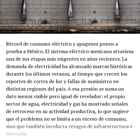
Los hallazgos ocurren en medio de la campaña de las
autoridades federales contra el huachicol, tanto en su
modalidad tradicional como en la variante fiscal.
Tamaulipas se ha convertido en un centro estratégico
para las redes de contrabando de combustibles debido a
su ubicación fronteriza con Estados Unidos.
Récord de consumo eléctrico y apagones ponen a
prueba a México. El sistema eléctrico mexicano atraviesa
El huachicol fiscal, como se ha documentado, consiste
una de sus etapas más exigentes en años recientes. La
en ingresar grandes volúmenes de gasolina o diésel sin
demanda de electricidad ha alcanzado marcas históricas
el pago de impuestos correspondientes. Este esquema
durante los últimos veranos, al tiempo que crecen los
opera con la presunta complicidad de autoridades
reportes de cortes de luz y fallas de suministro en
aduaneras que facilitan el paso de mercancía con
distintas regiones del país. A esa presión se suma un
documentación engañosa en diversos puntos de
dato menos visible pero igual de revelador: el propio
Tamaulipas.
sector de agua, electricidad y gas ha mostrado señales
de retroceso en su actividad productiva, lo que sugiere
La titular de la FGR, Ernestina Godoy, ha señalado que el
que el problema no se limita a un exceso de consumo,
combustible ilegal que ingresa desde Estados Unidos a
sino que también involucra rezagos de infraestructura e
través de la frontera de Tamaulipas tiene como destino
inversión.
principal los estados de Coahuila, Durango y Zacatecas.