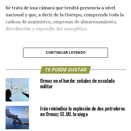
Se trata de una cámara que tendrá presencia a nivel
nacional y que, a decir de la Onexpo, comprende toda la
cadena de suministro, empresas de almacenamiento,
distribución y expendio del energético.
CONTINUAR LEYENDO
TE PUEDE GUSTAR
Ormuz en el borde: señales de escalada
militar
“Con fundamento en los artículos 3, 6, 12 y 14 de la Ley
Irán reivindica la explosión de dos petroleros
de Cámaras Empresariales y sus Confederaciones, 11, 12,
en Ormuz; EE.UU. lo niega
13, 18 y 19 del Reglamento de la Ley de Cámaras
Empresariales y sus Confederaciones, y 14 fracción