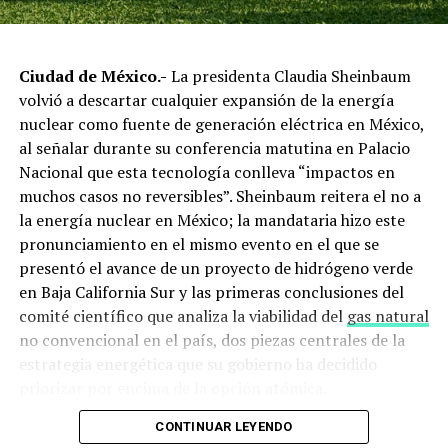
amplias
y restricciones al enriquecimiento de uranio, así
como límites al desarrollo de misiles balísticos de largo
alcance. Teherán rechaza estas condiciones señalando
Ciudad de México.-
La presidenta Claudia Sheinbaum
que atentan contra su seguridad estratégica,
volvió a descartar cualquier expansión de la energía
especialmente en un momento en que su aparato de
nuclear como fuente de generación eléctrica en México,
defensa está debilitado por años de guerra y sanciones.
al señalar durante su conferencia matutina en Palacio
Nacional que esta tecnología conlleva “impactos en
El tercer punto en disputa es la red regional de aliados
muchos casos no reversibles”. Sheinbaum reitera el no a
iraníes. Estados Unidos ha planteado que Irán reduzca
la energía nuclear en México; la mandataria hizo este
su apoyo a
Hezbolá
y a otras milicias activas en Líbano,
pronunciamiento en el mismo evento en el que se
Iraq, Yemen y Siria. Para Teherán, sin embargo, ese
presentó el avance de un proyecto de hidrógeno verde
entramado de actores no estatales representa el núcleo
en Baja California Sur y las primeras conclusiones del
de su doctrina de disuasión ampliada, y su desmontaje
comité científico que analiza la viabilidad del
gas natural
en esta etapa equivaldría a negociar desde una posición
no convencional en el país, dos piezas centrales de la
de debilidad total.
estrategia energética que su gobierno ha decidido
priorizar por encima de la opción atómica.
La mediación de Pakistán y el
CONTINUAR LEYENDO
fracaso del “pacto limitado”
Con esta declaración, Sheinbaum confirmó una postura