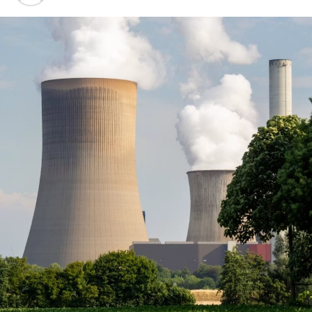
cualquier acuerdo
Los equipos negociadores han identificado al menos tres
nodos de tensión que han resultado imposibles de
desanudar hasta ahora.
El primero es el control del Estrecho de Ormuz.
Washington exige garantías de libre tránsito energético
bajo supervisión internacional, mientras Teherán
sostiene que cualquier mecanismo de ese tipo
equivaldría a ceder soberanía sobre aguas que considera
estratégicas. Para Irán, la capacidad de cerrar Ormuz no
es solo una herramienta militar: es su principal carta de
disuasión frente a la superioridad convencional
estadounidense.
El segundo eje es el programa nuclear y de misiles. La
administración Trump ha insistido en que cualquier
alivio de sanciones debe ir acompañado de inspecciones