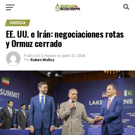
ENERGÍA
EE. UU. e Irán: negociaciones rotas
y Ormuz cerrado
Publicado
2 meses
en
junio 22, 2026
Por
Rubén Muñoz