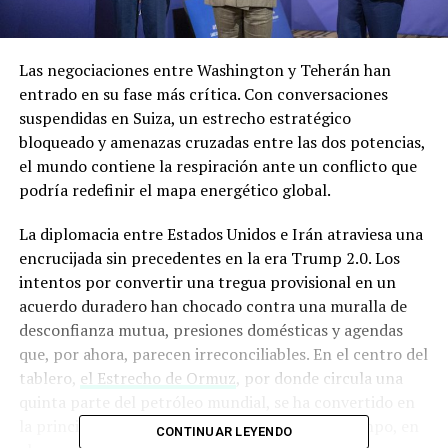
Las negociaciones entre Washington y Teherán han
entrado en su fase más crítica. Con conversaciones
suspendidas en Suiza, un estrecho estratégico
bloqueado y amenazas cruzadas entre las dos potencias,
el mundo contiene la respiración ante un conflicto que
podría redefinir el mapa energético global.
La diplomacia entre Estados Unidos e Irán atraviesa una
encrucijada sin precedentes en la era Trump 2.0. Los
intentos por convertir una tregua provisional en un
acuerdo duradero han chocado contra una muralla de
desconfianza mutua, presiones domésticas y agendas
que, por ahora, parecen irreconciliables. En el centro del
tablero,
el Estrecho de Ormuz
, por donde circula una
quinta parte del petróleo mundial, se ha convertido en
la principal ficha de negociación y, al mismo tiempo, en
CONTINUAR LEYENDO