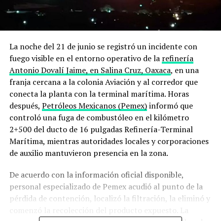
La noche del 21 de junio se registró un incidente con
fuego visible en el entorno operativo de la
refinería
Antonio Dovalí Jaime, en Salina Cruz, Oaxaca
, en una
franja cercana a la colonia Aviación y al corredor que
conecta la planta con la terminal marítima. Horas
después,
Petróleos Mexicanos (Pemex)
informó que
controló una fuga de combustóleo en el kilómetro
2+500 del ducto de 16 pulgadas Refinería-Terminal
Marítima, mientras autoridades locales y corporaciones
de auxilio mantuvieron presencia en la zona.
De acuerdo con la información oficial disponible,
personal especializado de Pemex acudió al punto de la
pérdida de contención, localizó la filtración, la eliminó y
comenzó la recolección del producto expuesto. La