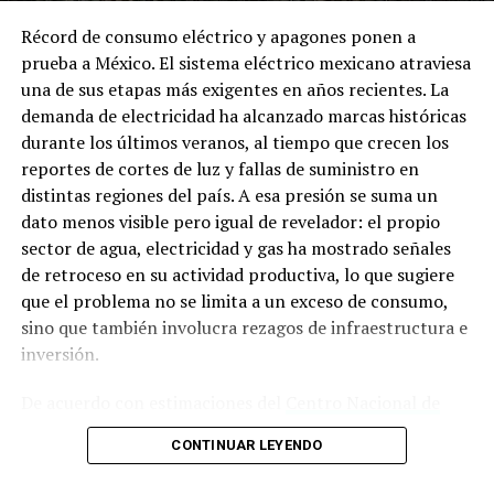
su ubicación fronteriza con Estados Unidos.
Récord de consumo eléctrico y apagones ponen a
prueba a México. El sistema eléctrico mexicano atraviesa
El huachicol fiscal, como se ha documentado, consiste
una de sus etapas más exigentes en años recientes. La
en ingresar grandes volúmenes de gasolina o diésel sin
demanda de electricidad ha alcanzado marcas históricas
el pago de impuestos correspondientes. Este esquema
durante los últimos veranos, al tiempo que crecen los
opera con la presunta complicidad de autoridades
reportes de cortes de luz y fallas de suministro en
aduaneras que facilitan el paso de mercancía con
distintas regiones del país. A esa presión se suma un
documentación engañosa en diversos puntos de
dato menos visible pero igual de revelador: el propio
Tamaulipas.
sector de agua, electricidad y gas ha mostrado señales
de retroceso en su actividad productiva, lo que sugiere
La titular de la FGR, Ernestina Godoy, ha señalado que el
que el problema no se limita a un exceso de consumo,
combustible ilegal que ingresa desde Estados Unidos a
sino que también involucra rezagos de infraestructura e
través de la frontera de Tamaulipas tiene como destino
inversión.
principal los estados de Coahuila, Durango y Zacatecas.
Esta ruta comercial ilegal ha sido detectada en diversas
De acuerdo con estimaciones del
Centro Nacional de
investigaciones.
Control de Energía (CENACE)
y distintos reportes del
CONTINUAR LEYENDO
sector, México superó los 50 mil megawatts (MW) de
El caso de la minirefinería en Reynosa se suma a un
demanda máxima en los veranos de 2023 y 2024, y las
expediente más amplio que incluye al exgobernador de