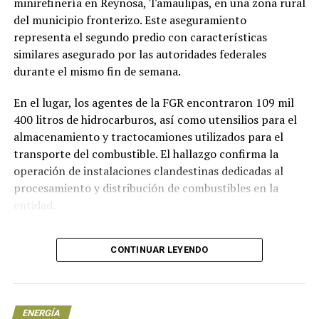
minirefinería en Reynosa, Tamaulipas, en una zona rural
que nos ayuden a ahorrar y optimizar el consumo de
del municipio fronterizo. Este aseguramiento
energía para que nuestra inversión bimestral se
representa el segundo predio con características
beneficie”, finalizó.
similares asegurado por las autoridades federales
durante el mismo fin de semana.
Con información de Milenio
En el lugar, los agentes de la FGR encontraron 109 mil
400 litros de hidrocarburos, así como utensilios para el
NOTICIAS RELACIONADAS
almacenamiento y tractocamiones utilizados para el
UP NEXT
transporte del combustible. El hallazgo confirma la
La Sener deja de lado a renovables en Prodesen
operación de instalaciones clandestinas dedicadas al
DON'T MISS
procesamiento y distribución de combustibles en la
Plan de Negocios 2021, Analiza CFE instalación de
entidad.
electrolineras
De acuerdo con información publicada por el diario
CONTINUAR LEYENDO
Reforma, en el predio asegurado se localizaron tres
tanques de almacenamiento de gran capacidad. Estos
recipientes son similares a los utilizados en
instalaciones de refinación autorizadas, aunque las
ENERGÍA