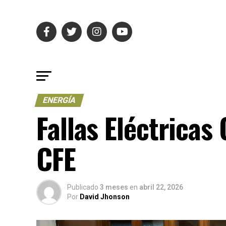
ENERGÍA
Fallas Eléctricas
CFE
Publicado
3 meses
en
abril 22, 2026
Por
David Jhonson