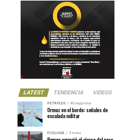
LATEST
TENDENCIA
VIDEOS
PETRÓLEO
40 segundos
Ormuz en el borde: señales de
escalada militar
ECOLOGÍA
3 horas
Pemex anunció el cierre del pozo