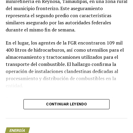
minirefinería en Reynosa, Tamaulipas, en una zona rural
esfuerzos para hacer asequibles las viviendas y
del municipio fronterizo. Este aseguramiento
congruentes con un desarrollo sustentable se reflejan
representa el segundo predio con características
en este proyecto, del que hoy estamos orgullosos”,
similares asegurado por las autoridades federales
destacó Edna Vega Rangel, directora general de la
durante el mismo fin de semana.
CONAVI.
En el lugar, los agentes de la FGR encontraron 109 mil
400 litros de hidrocarburos, así como utensilios para el
almacenamiento y tractocamiones utilizados para el
Benefician a segmentos de
transporte del combustible. El hallazgo confirma la
operación de instalaciones clandestinas dedicadas al
bajos ingresos
procesamiento y distribución de combustibles en la
entidad.
En 2019, Vinte desarrolló las primeras 56 Casas Cero
Gas en Tecámac, Estado de México, para beneficiar al
De acuerdo con información publicada por el diario
segmento de bajos ingresos, el 75% fueron adquiridas
CONTINUAR LEYENDO
Reforma, en el predio asegurado se localizaron tres
con crédito Infonavit. En un año, estas viviendas
tanques de almacenamiento de gran capacidad. Estos
registraron una reducción del 57% en energía, 37% en
recipientes son similares a los utilizados en
agua y ahorros desde $700 al mes.
instalaciones de refinación autorizadas, aunque las
ENERGÍA