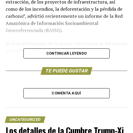
extracción, de los proyectos de infraestructura, así
como de los incendios, la deforestación y la pérdida de
carbono”, advirtió recientemente un informe de la Red
Amazónica de Información Socioambiental
Georreferenciada (RAISG).
El área deforestada de la mayor selva tropical del mundo
se triplicó entre 2015 y 2018.
CONTINUAR LEYENDO
Y la deforestación continuó: entre agosto de 2019 y
julio de 2020, aumentó un 9,5% respecto del mismo
TE PUEDE GUSTAR
periodo previo, un segundo récord consecutivo en 12
años.
COMENTA AQUÍ
En este período se perdieron 11.088 kilómetros
cuadrados de bosques y selva, según el Instituto
Nacional de Investigaciones Espaciales de Brasil (INPE),
más de siete veces la superficie de Ciudad de México.
UNCATEGORIZED
Los detalles de la Cumbre Trump-Xi
“A causa de la deforestación, Brasil debe ser el único