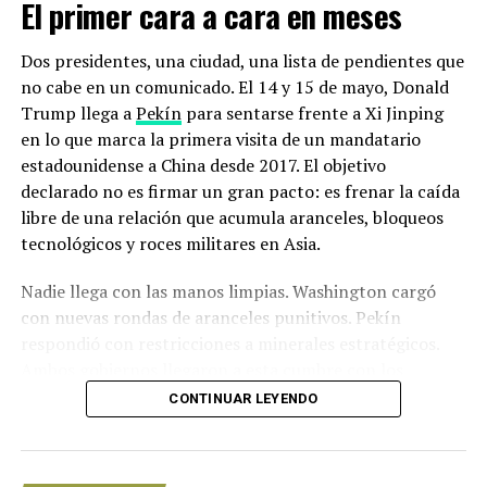
El primer cara a cara en meses
agrícolas y ganaderas se sumaron a una sequía
prolongada, atribuida en parte a los efectos acelerados
Dos presidentes, una ciudad, una lista de pendientes que
del propio cambio climático.
no cabe en un comunicado. El 14 y 15 de mayo, Donald
Trump llega a
Pekín
para sentarse frente a Xi Jinping
En el Pantanal, el humedal más grande del planeta, que
en lo que marca la primera visita de un mandatario
se extiende por Brasil, Paraguay y Bolivia, la sequía fue
estadounidense a China desde 2017. El objetivo
de las más severas en casi medio siglo.
declarado no es firmar un gran pacto: es frenar la caída
libre de una relación que acumula aranceles, bloqueos
También los fuegos. Imágenes de árboles calcinados y de
tecnológicos y roces militares en Asia.
caimanes, pájaros y serpientes carbonizados dieron la
vuelta al mundo: una cuarta parte de la zona quedó
Nadie llega con las manos limpias. Washington cargó
devastada por las llamas entre enero y septiembre.
con nuevas rondas de aranceles punitivos. Pekín
respondió con restricciones a minerales estratégicos.
Los incendios marcaron máximos también en la región
Ambos gobiernos llegaron a esta cumbre con los
aledaña del Gran Chaco (Bolivia, Paraguay y Argentina),
equipos diplomáticos exhaustos y sin garantías de
el segundo espacio vegetal de Sudamérica después de la
CONTINUAR LEYENDO
salida.
Amazonía.
Los detalles de la Cumbre Trump-Xi:
En el Delta del Paraná, en Argentina, otro vasto