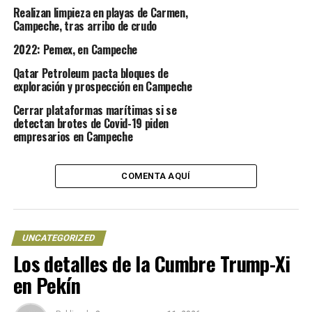
SEMARNAT, PROFEPA, para
Realizan limpieza en playas de Carmen,
que el responsable de este
Campeche, tras arribo de crudo
terrible suceso sea
2022: Pemex, en Campeche
capturado y se le de la
Qatar Petroleum pacta bloques de
sentencia según la ley”,
exploración y prospección en Campeche
manifestó.
Cerrar plataformas marítimas si se
detectan brotes de Covid-19 piden
empresarios en Campeche
En tanto, la Procuraduría Federal de Protección al
Ambiente (Profepa), dio a conocer que junto con
COMENTA AQUÍ
la Guardia Nacional y personal del Área de Protección
de Flora y Fauna Laguna de Términos realizó un
operativo en Palizada para dar con los responsables.
UNCATEGORIZED
Los detalles de la Cumbre Trump-Xi
NOTICIAS RELACIONADAS
CAMPECHE
CAZAN
DESTAZAN
JAGUAR
en Pekín
UP NEXT
El mar subirá de nivel hasta 2050 como en los últimos