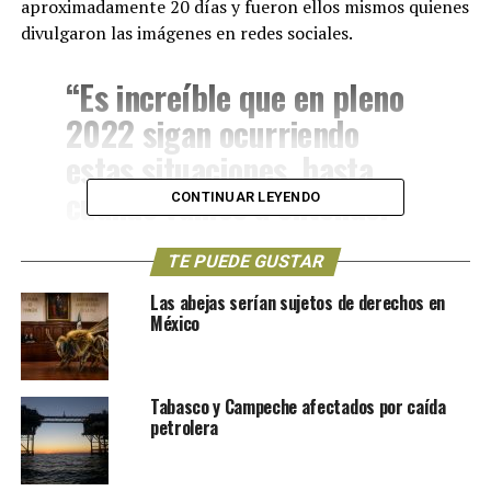
aproximadamente 20 días y fueron ellos mismos quienes
divulgaron las imágenes en redes sociales.
“Es increíble que en pleno
2022 sigan ocurriendo
estas situaciones, hasta
cuándo vamos a entender
CONTINUAR LEYENDO
que necesitamos proteger a
TE PUEDE GUSTAR
los animales y su
importancia en la
Las abejas serían sujetos de derechos en
México
naturaleza”.
Tabasco y Campeche afectados por caída
“Exigimos acciones por
petrolera
parte de las autoridades