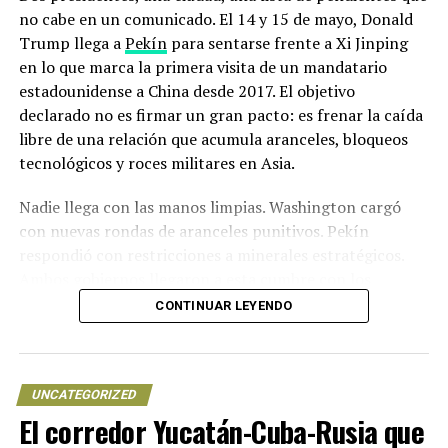
no cabe en un comunicado. El 14 y 15 de mayo, Donald
Trump llega a
Pekín
para sentarse frente a Xi Jinping
en lo que marca la primera visita de un mandatario
estadounidense a China desde 2017. El objetivo
declarado no es firmar un gran pacto: es frenar la caída
libre de una relación que acumula aranceles, bloqueos
tecnológicos y roces militares en Asia.
Nadie llega con las manos limpias. Washington cargó
con nuevas rondas de aranceles punitivos. Pekín
respondió con restricciones a minerales estratégicos.
Ambos gobiernos llegaron a esta cumbre con los
equipos diplomáticos exhaustos y sin garantías de
CONTINUAR LEYENDO
salida.
Los detalles de la Cumbre Trump-Xi:
UNCATEGORIZED
qué se negocia en la sala
El corredor Yucatán-Cuba-Rusia que