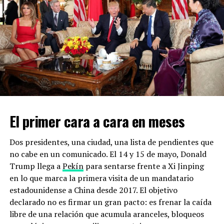
Los fabricantes de automóviles esperan que los
vehículos eléctricos compactos sean tan asequibles
como los vehículos de gasolina de tamaño similar, según
las fuentes.
NOTICIAS RELACIONADAS
2030
MITSUBISHI
NISSAN
PLAN
RENAULT
VEHÍCULOS ELÉCTRICOS
UP NEXT
Boeing invertirá 450 mdd a taxis aéreos autónomos
El primer cara a cara en meses
DON'T MISS
Perú califica al derrame de Repsol como el “peor
desastre ecológico en los últimos tiempos”
Dos presidentes, una ciudad, una lista de pendientes que
no cabe en un comunicado. El 14 y 15 de mayo, Donald
Trump llega a
Pekín
para sentarse frente a Xi Jinping
en lo que marca la primera visita de un mandatario
estadounidense a China desde 2017. El objetivo
declarado no es firmar un gran pacto: es frenar la caída
libre de una relación que acumula aranceles, bloqueos