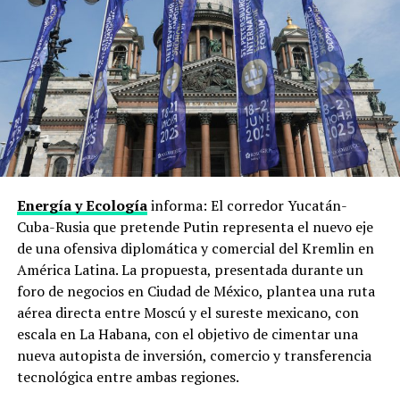
tierras raras, que Pekín controla y Washington necesita
para su industria de defensa y tecnología.
Tecnología e inteligencia artificial
Xi Jinping rechaza
los controles estadounidenses sobre
semiconductores y equipos avanzados
. Trump los
defiende como línea de seguridad nacional. En el medio,
los dos países intentan acordar algún marco para el uso
de inteligencia artificial en ámbitos militares y de
Energía y Ecología
informa: El corredor Yucatán-
ciberseguridad, antes de que esa carrera se salga de
Cuba-Rusia que pretende Putin representa el nuevo eje
control sin reglas ni frenos.
de una ofensiva diplomática y comercial del Kremlin en
América Latina. La propuesta, presentada durante un
Taiwán e Irán
foro de negocios en Ciudad de México, plantea una ruta
aérea directa entre Moscú y el sureste mexicano, con
Dos puntos donde ceder duele. China exige que Estados
escala en La Habana, con el objetivo de cimentar una
Unidos recorte su apoyo político y militar a la
Isla de
nueva autopista de inversión, comercio y transferencia
Taiwán
, que Pekín considera parte de su territorio.
tecnológica entre ambas regiones.
Washington usa ese apoyo como palanca. En paralelo,