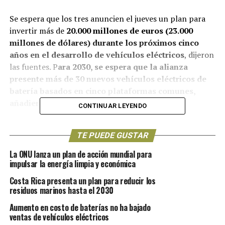
Se espera que los tres anuncien el jueves un plan para
invertir más de
20.000 millones de euros (23.000
millones de dólares) durante los próximos cinco
años en el desarrollo de vehículos eléctricos
, dijeron
las fuentes. P
ara 2030, se espera que la alianza
presente más de 30 nuevos vehículos eléctricos de
batería basados en cinco plataformas comunes,
añadieron.
CONTINUAR LEYENDO
Esto se suma a los 10.000 millones de euros que el grupo
TE PUEDE GUSTAR
ya ha gastado en electrificación, dijeron las dos personas
con conocimiento del plan. Un portavoz de Nissan se
La ONU lanza un plan de acción mundial para
negó a “comentar las especulaciones”. Los portavoces de
impulsar la energía limpia y económica
Renault y Mitsubishi no respondieron a las peticiones de
Costa Rica presenta un plan para reducir los
comentarios.
residuos marinos hasta el 2030
Aumento en costo de baterías no ha bajado
El plan “Alliance to 2030” pretende mostrar una
ventas de vehículos eléctricos
“cooperación intensificada” entre los fabricantes de